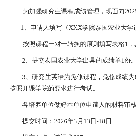
为加强研究生课程成绩管理，现面向
202
1
、申请人填写《
XXX
学院泰国农业大学
按照课程一对一转换的原则填写表格
1
，
2
、提交泰国农业大学出具的成绩单
1
份
3
、研究生英语为免修课程，免修成绩为
按照开课学院的要求进行考试。
各培养单位做好本单位申请人的材料审
提交时间：
2026
年
3
月
13
日
-18
日