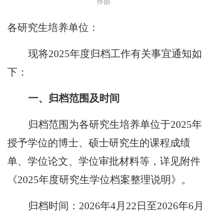
作部
各研究生培养单位：
现将
202
5
年
度
归档工作有关事宜通知如
下：
一、归档范围及时间
归档范围为各研究生培养单位于
202
5
年
授予学位的博士、硕士研究生
的课程成绩
单、
学位论文
、
学位审批材料
等
，详见
附件
《
2025年度研究生学位档案整理说明》
。
归档时间：
2026年4月22日至
202
6
年
6
月